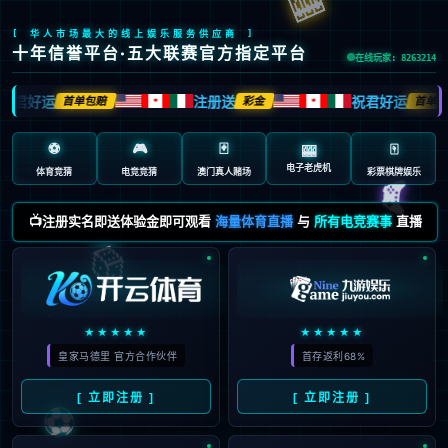
[ 华人市场最大的线上娱乐服务供应商 ]
十年信誉平台·五大联赛官方指定平台
在线玩家: 8263214
祝君好运
注册送
祝君好运
首单包赔
彩金
首单包
🍁
🍁
⚽
🎮
🃏
🀄️
🎰
电子老虎机
体育竞猜
电竞竞猜
澳门真人赌场
彩票棋牌娱乐
🎮
📺注册实名即送体验金即可观看
海量体育直播
与
所有电竞赛事
直播
🎲
★★★★★
★★★★★
皇家马德里 官方合作伙伴
首存返利68%
⚽
[ 立即注册 ]
[ 立即注册 ]