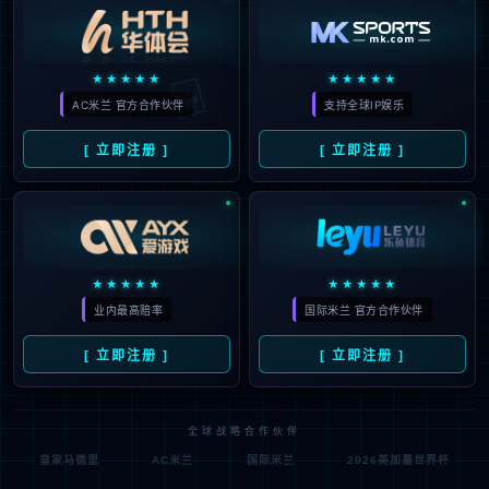
🃏
★★★★★
★★★★★
AC米兰 官方合作伙伴
支持全球IP娱乐
[ 立即注册 ]
[ 立即注册 ]
★★★★★
★★★★★
业内最高赔率
国际米兰 官方合作伙伴
[ 立即注册 ]
[ 立即注册 ]
全球战略合作伙伴
皇家马德里
AC米兰
国际米兰
2026美加墨世界杯