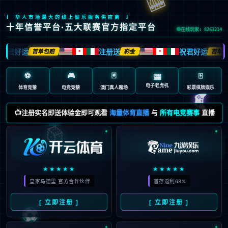
[ 华人市场最大的线上娱乐服务供应商 ]
十年信誉平台·五大联赛官方指定平台
在线玩家: 8263214
祝君好运
注册送
祝君好运
首单包赔
彩金
首单包
🍁
🍁
⚽
🎮
🃏
🀄️
🎰
电子老虎机
体育竞猜
电竞竞猜
澳门真人赌场
彩票棋牌娱乐
🎮
📺注册实名即送体验金即可观看
海量体育直播
与
所有电竞赛事
直播
🎲
★★★★★
★★★★★
皇家马德里 官方合作伙伴
首存返利68%
⚽
[ 立即注册 ]
[ 立即注册 ]